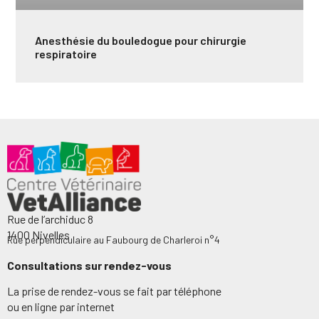
Anesthésie du bouledogue pour chirurgie
respiratoire
Rue de l’archiduc 8
1400 Nivelles
Rue perpendiculaire au Faubourg de Charleroi n°4
Consultations sur rendez-vous
La prise de rendez-vous se fait par téléphone
ou en ligne par internet