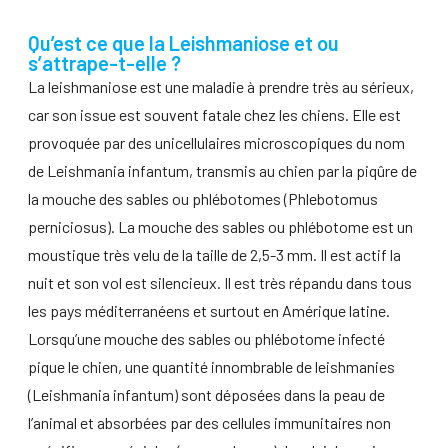
Qu’est ce que la Leishmaniose et ou
s’attrape-t-elle ?
La leishmaniose est une maladie à prendre très au sérieux,
car son issue est souvent fatale chez les chiens. Elle est
provoquée par des unicellulaires microscopiques du nom
de Leishmania infantum, transmis au chien par la piqûre de
la mouche des sables ou phlébotomes (Phlebotomus
perniciosus). La mouche des sables ou phlébotome est un
moustique très velu de la taille de 2,5-3 mm. Il est actif la
nuit et son vol est silencieux. Il est très répandu dans tous
les pays méditerranéens et surtout en Amérique latine.
Lorsqu’une mouche des sables ou phlébotome infecté
pique le chien, une quantité innombrable de leishmanies
(Leishmania infantum) sont déposées dans la peau de
l’animal et absorbées par des cellules immunitaires non