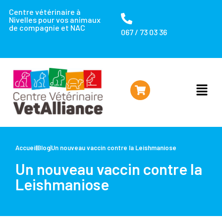
Centre vétérinaire à
Nivelles pour vos animaux
de compagnie et NAC
067 / 73 03 36
Accueil
Blog
Un nouveau vaccin contre la Leishmaniose
Un nouveau vaccin contre la
Leishmaniose