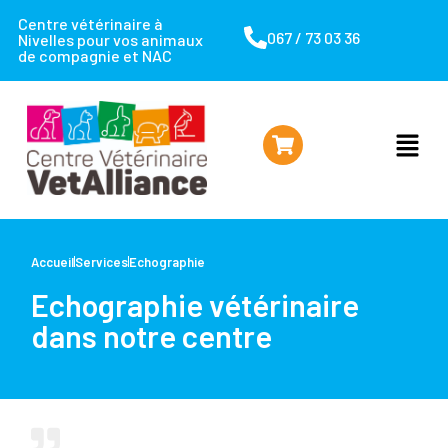
Centre vétérinaire à
067 / 73 03 36
Nivelles pour vos animaux
de compagnie et NAC
Accueil
Services
Echographie
Echographie vétérinaire
dans notre centre