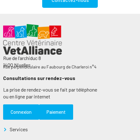
Rue de l’archiduc 8
1400 Nivelles
Rue perpendiculaire au Faubourg de Charleroi n°4
Consultations sur rendez-vous
La prise de rendez-vous se fait par téléphone
ou en ligne par internet
Connexion
Paiement
Services