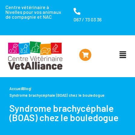
Centre vétérinaire à
Nivelles pour vos animaux
de compagnie et NAC
067 / 73 03 36
Accueil
Blog
Syndrome brachycéphale (BOAS) chez le bouledogue
Syndrome brachycéphale
(BOAS) chez le bouledogue