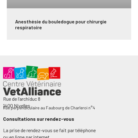
Anesthésie du bouledogue pour chirurgie
respiratoire
Rue de l’archiduc 8
1400 Nivelles
Rue perpendiculaire au Faubourg de Charleroi n°4
Consultations sur rendez-vous
La prise de rendez-vous se fait par téléphone
ou en ligne par internet